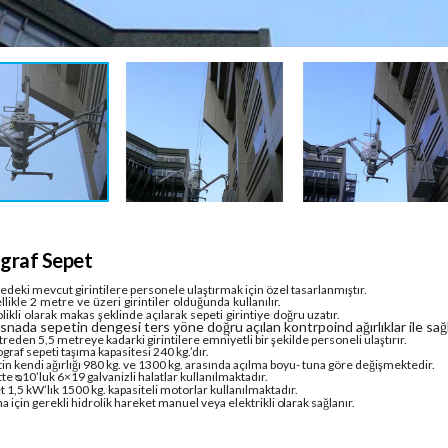
graf Sepet
deki mevcut girintilere personele ulaştırmak için özel tasarlanmıştır.
likle
2
metre
ve
üzeri
girintiler
olduğunda
kullanılır.
likli
olarak
makas
şeklinde
açılarak
sepeti
girintiye
doğru uzatır.
snada sepetin dengesi ters yöne doğru açılan kontrpoind ağırlıklar ile sağl
reden 5,5 metreye kadarki girintilere emniyetli bir şekilde personeli ulaştırır.
graf sepeti taşıma kapasitesi 240 kg.’dır.
in kendi ağırlığı 980 kg. ve 1300 kg. arasında açılma boyu- tuna göre değişmektedir.
tte
10’luk 6×19 galvanizli halatlar kullanılmaktadır.
ᴓ
t 1,5 kW’lık 1500 kg. kapasiteli motorlar kullanılmaktadır.
a için gerekli hidrolik hareket manuel veya elektrikli
olarak
sağlanır.