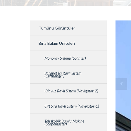
Tümünü Görüntüler
Bina Bakım Üniteleri
Monoray Sistemi (Splinter)
Parapet İçi Raylı Sistem
(Cliffhanger)
Kılavuz Raylı Sistem (Navigator-2)
Çift Sıra Raylı Sistem (Navigator-1)
Teleskobik Bumlu Makine
(Scopemaster)