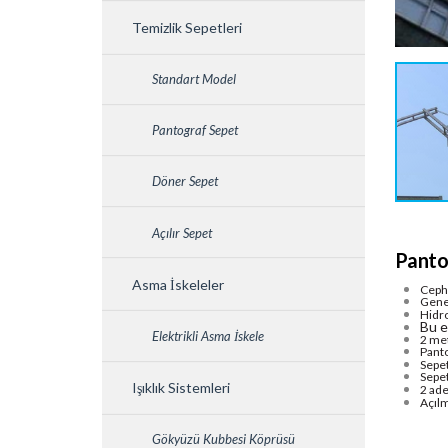
Temizlik Sepetleri
Standart Model
Pantograf Sepet
Döner Sepet
Açılır Sepet
Panto
Asma İskeleler
Cephe
Genel
Hidro
Bu e
Elektrikli Asma İskele
2 met
Panto
Sepet
Sepe
Işıklık Sistemleri
2 ade
Açılm
Gökyüzü Kubbesi Köprüsü