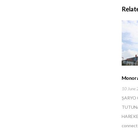
Relat
Monora
10 June 
ŞARYO 
TUTUNA
HAREKET
connect