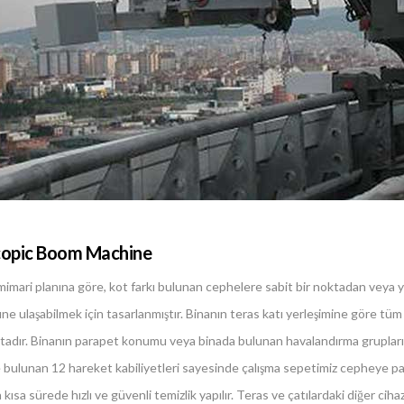
copic Boom Machine
imari planına göre, kot farkı bulunan cephelere sabit bir noktadan veya yin
ne ulaşabilmek için tasarlanmıştır. Binanın teras katı yerleşimine göre tüm
tadır. Binanın parapet konumu veya binada bulunan havalandırma grupla
 bulunan 12 hareket kabiliyetleri sayesinde çalışma sepetimiz cepheye paral
kısa sürede hızlı ve güvenli temizlik yapılır. Teras ve çatılardaki diğer ci