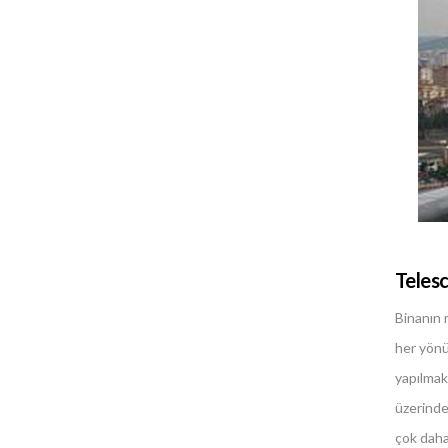
Teles
Binanın m
her yönü
yapılmak
üzerinde
çok daha 