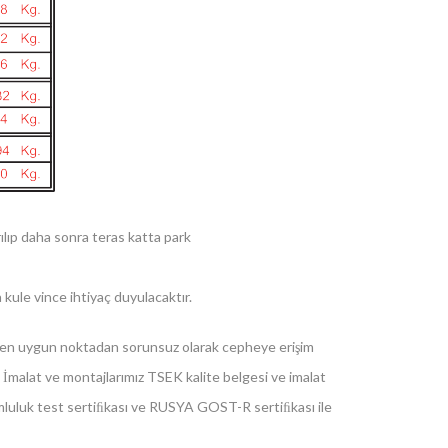
ılıp daha sonra teras katta park
 kule vince ihtiyaç duyulacaktır.
ız en uygun noktadan sorunsuz olarak cepheye erişim
. İmalat ve montajlarımız TSEK kalite belgesi ve imalat
mluluk test sertiﬁkası ve RUSYA GOST-R sertiﬁkası ile