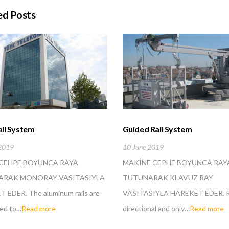
ed Posts
il System
Guided Rail System
2019
10 June 2019
CEHPE BOYUNCA RAYA
MAKİNE CEPHE BOYUNCA RAY
RAK MONORAY VASITASIYLA
TUTUNARAK KLAVUZ RAY
 EDER. The aluminum rails are
VASITASIYLA HAREKET EDER. Ra
ed to…
Read more
directional and only…
Read more