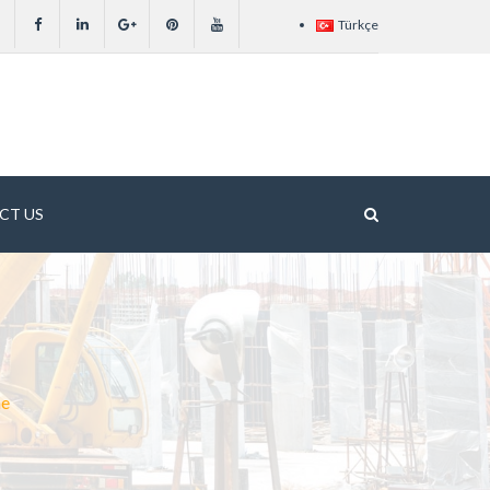
Türkçe
CT US
ne