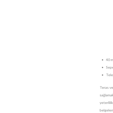
40 m
Sepe
Tele
Teras ve
sağlamak
yeterlil
belgelen